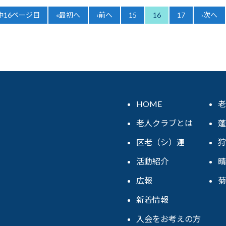
中16ページ目
«最初へ
‹前へ
15
16
17
›次へ
HOME
老
老人クラブとは
蓬
区老（シ）連
狩
活動紹介
晴
広報
菊
新着情報
入会をお考えの方