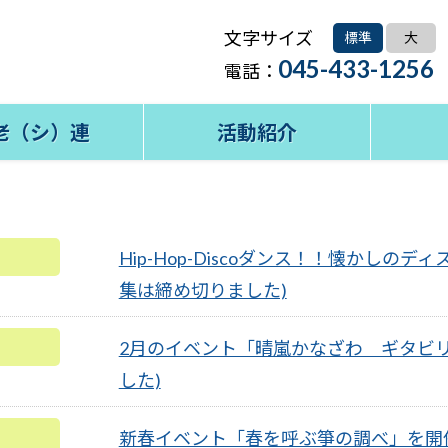
文字サイズ
標準
大
045-433-1256
電話：
老（シ）連
活動紹介
Hip-Hop-Discoダンス！！懐かしの
集は締め切りました)
2月のイベント「晴嵐かなざわ ギタビ
した)
新春イベント「春を呼ぶ箏の調べ」を開催