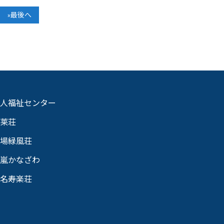
»最後へ
人福祉センター
莱荘
場緑風荘
嵐かなざわ
名寿楽荘