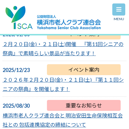
MENU
イベント案内
2026/01/30
２月２０日(金)・２１日(土)開催 『第11回シニアの
祭典』で素晴らしい景品が当たります！
イベント案内
2025/12/23
２０２６年２月２０日(金)・２１日(土) 『第１１回シ
ニアの祭典』を開催します！
重要なお知らせ
2025/08/30
横浜市老人クラブ連合会と 明治安田生命保険相互会
社との 包括連携協定の締結について