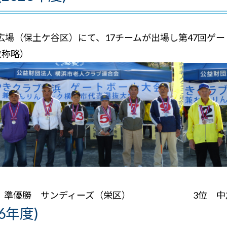
動広場（保土ケ谷区）にて、17チームが出場し第47回ゲ
敬称略）
準優勝 サンディーズ（栄区） 3位 中之
6年度)