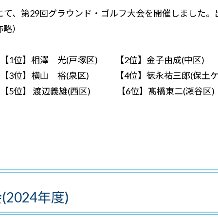
区)にて、第29回グラウンド・ゴルフ大会を開催しました。
称略）
【1位】相澤 光(戸塚区) 【2位】金子由成(中区)
【3位】横山 裕(泉区) 【4位】徳永祐三郎(保土ケ
【5位】 渡辺義雄(西区) 【6位】髙橋東二(瀬谷区)
2024年度)