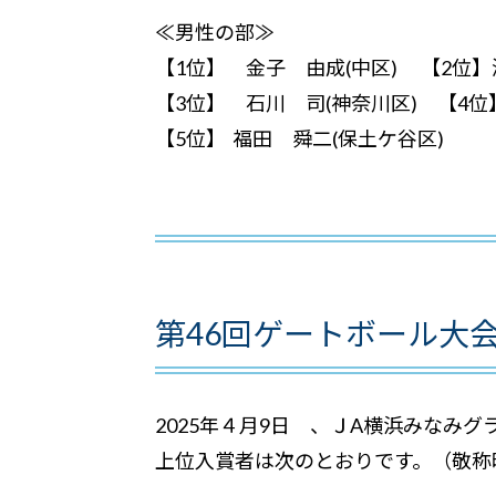
≪男性の部≫
【1位】 金子 由成(中区) 【2
【3位】 石川 司(神奈川区) 【4
【5位】 福田 舜二(保土ケ
第46回ゲートボール大会(
2025年４月9日 、ＪA横浜みなみ
上位入賞者は次のとおりです。（敬称