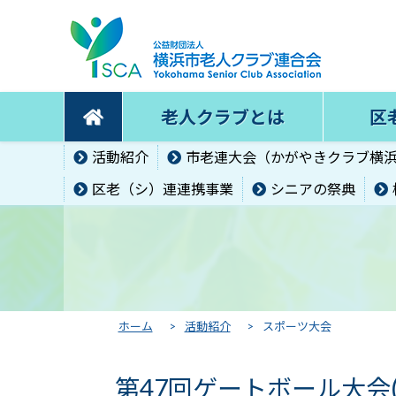
老人クラブとは
区
活動紹介
市老連大会（かがやきクラブ横
区老（シ）連連携事業
シニアの祭典
ホーム
>
活動紹介
>
スポーツ大会
第47回ゲートボール大会(2