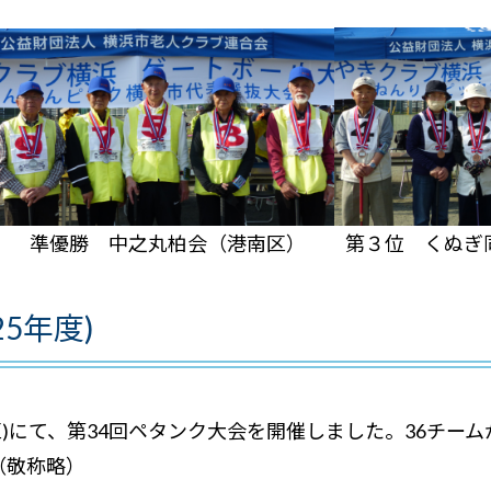
）
準優勝 中之丸柏会（港南区）
第３位 くぬぎ
5年度)
筑区)にて、第34回ペタンク大会を開催しました。36チー
（敬称略）