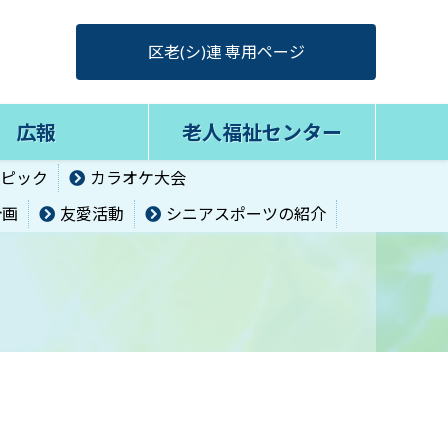
区老(シ)連 専用ページ
広報
老人福祉センター
ピック
カラオケ大会
計画
友愛活動
シニアスポーツの紹介