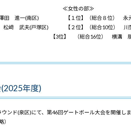
 ≪女性の部≫
位】澤田 進一(南区) 【１位】（総合８位） 永元
位】松﨑 武夫(戸塚区) 【２位】（総合10位） 川窪
谷区) 【3位】 （総合16位） 横溝 朋
2025年度)
グラウンド(泉区)にて、第46回ゲートボール大会を開催し
略）