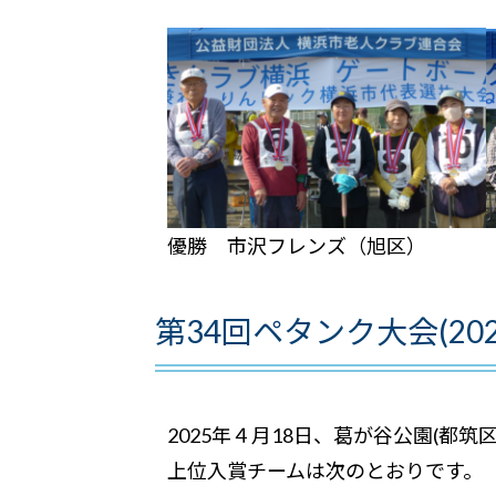
優勝 市沢フレンズ（
旭
区
第34回ペタンク大会(202
2025年４月18日、葛が谷公園(都
上位入賞チームは次のとおりです。