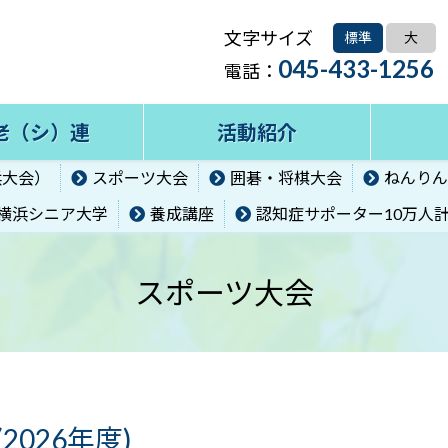
文字サイズ
標準
大
045-433-1256
電話：
老（シ）連
活動紹介
浜大会）
スポーツ大会
囲碁・将棋大会
ねんりん
横浜シニア大学
養成講座
認知症サポーター10万人
スポーツ大会
026年度)