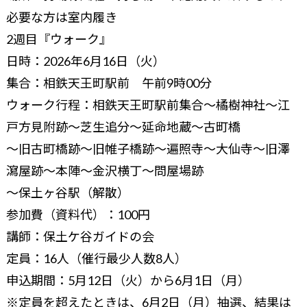
必要な方は室内履き
2週目『ウォーク』
日時：2026年6月16日（火）
集合：相鉄天王町駅前 午前9時00分
ウォーク行程：相鉄天王町駅前集合～橘樹神社～江
戸方見附跡～芝生追分～延命地蔵～古町橋
～旧古町橋跡～旧帷子橋跡～遍照寺～大仙寺～旧澤
瀉屋跡～本陣～金沢横丁～問屋場跡
～保土ヶ谷駅（解散）
参加費（資料代）：100円
講師：保土ケ谷ガイドの会
定員：16人（催行最少人数8人）
申込期間：5月12日（火）から6月1日（月）
※定員を超えたときは、6月2日（月）抽選、結果は