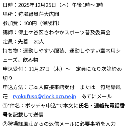
日時：2025年12月25日（木）午後1時～3時
場所：狩場緑風荘大広間
参加費：100円（保険料）
講師：保土ケ谷区さわやかスポーツ普及委員会
定員：先着 20人
持ち物：運動しやすい服装、運動しやすい室内用シ
ューズ、飲み物
申込受付：11月27日（木）～ 定員になり次第締め
切り
申込方法：ご本人直接来館受付 または 狩場緑風
荘
ryokufuso@clock.ocn.ne.jp
あてにメール
①”件名：ボッチャ申込”で本文に
氏名・連絡先電話番
号
を記載して送信
②狩場緑風荘からの返信メールに必要事項を入力